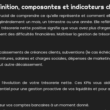
inition, composantes et indicateurs c
 crucial de comprendre ce qu’elle représente et comment elle
généralement un mois, un trimestre ou une année. Elle reflè
 trésorerie nette positive signifie que vous avez plus d’argen
ent des difficultés financières. Maîtriser la gestion de tré
ncaissements de créances clients, subventions (le cas échéa
tures, salaires et charges sociales, dépenses de marketing e
out autre décaissement.
 l’évolution de votre trésorerie nette. Ces KPIs vous aide
ssentiel pour une gestion proactive de vos liquidités et pour
e sur vos comptes bancaires à un moment donné.