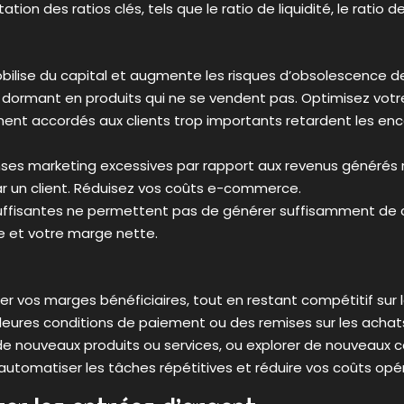
étation des ratios clés, tels que le ratio de liquidité, le ratio 
ilise du capital et augmente les risques d’obsolescence des
tal dormant en produits qui ne se vendent pas. Optimisez vo
ent accordés aux clients trop importants retardent les enca
es marketing excessives par rapport aux revenus générés ré
par un client. Réduisez vos coûts e-commerce.
ffisantes ne permettent pas de générer suffisamment de ca
ute et votre marge nette.
er vos marges bénéficiaires, tout en restant compétitif sur 
leures conditions de paiement ou des remises sur les achat
e nouveaux produits ou services, ou explorer de nouveaux 
r automatiser les tâches répétitives et réduire vos coûts opé