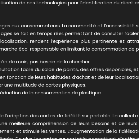
lisation de ces technologies pour l’identification du client e
tages aux consommateurs. La commodité et l’accessibilité so
ages se fait en temps réel, permettant de consulter facileme
localisation, rendent l’expérience plus pertinente et attr
émarche éco-responsable en limitant la consommation de pl
tée de main, pas besoin de la chercher.
ltation facile du solde de points, des offres disponibles, et
en fonction de leurs habitudes d’achat et de leur localisatio
r une multitude de cartes physiques.
Réduction de la consommation de plastique.
l’adoption des cartes de fidélité sur portable. La collec
une meilleure compréhension de leurs besoins et de leurs 
gement et stimule les ventes. L’augmentation de la fidélisati
éliorée. De plus, les cartes sur portable permettent d’optimis