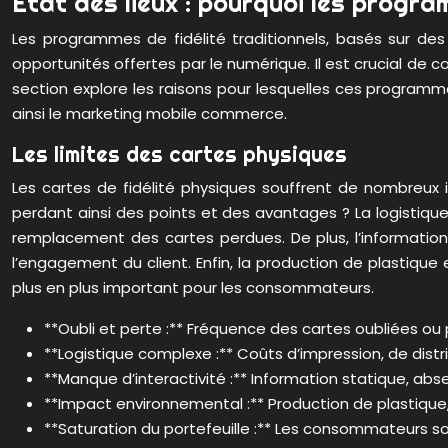
État des lieux : pourquoi les progra
Les programmes de fidélité traditionnels, basés sur de
opportunités offertes par le numérique. Il est crucial de c
section explore les raisons pour lesquelles ces program
ainsi le marketing mobile commerce.
Les limites des cartes physiques
Les cartes de fidélité physiques souffrent de nombreux i
perdant ainsi des points et des avantages ? La logistique
remplacement des cartes perdues. De plus, l’information 
l’engagement du client. Enfin, la production de plastiq
plus en plus important pour les consommateurs.
**Oubli et perte :** Fréquence des cartes oubliées o
**Logistique complexe :** Coûts d’impression, de distr
**Manque d’interactivité :** Information statique, abs
**Impact environnemental :** Production de plastiqu
**Saturation du portefeuille :** Les consommateurs s