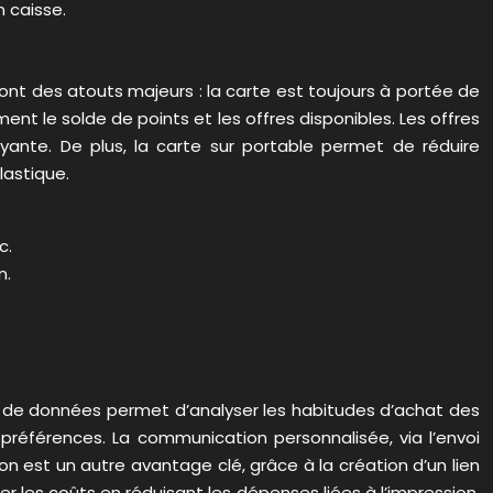
n caisse.
nt des atouts majeurs : la carte est toujours à portée de
nt le solde de points et les offres disponibles. Les offres
ayante. De plus, la carte sur portable permet de réduire
astique.
c.
n.
te de données permet d’analyser les habitudes d’achat des
préférences. La communication personnalisée, via l’envoi
on est un autre avantage clé, grâce à la création d’un lien
er les coûts en réduisant les dépenses liées à l’impression,