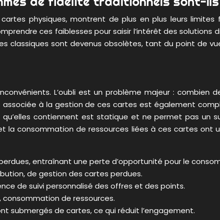
mmes de fidélité traditionnels sont-il
s cartes physiques, montrent de plus en plus leurs limit
omprendre ces faiblesses pour saisir l’intérêt des solutions d
mes classiques sont devenus obsolètes, tant du point de v
nconvénients. L’oubli est un problème majeur : combien de f
 associée à la gestion de ces cartes est également complexe
qu’elles contiennent est statique et ne permet pas un sui
ue et la consommation de ressources liées à ces cartes ont
u perdues, entraînant une perte d’opportunité pour le conso
ibution, de gestion des cartes perdues.
ence de suivi personnalisé des offres et des points.
e, consommation de ressources.
ont submergés de cartes, ce qui réduit l’engagement.