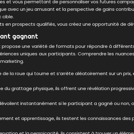
onnées et vous permettant de personnaliser vos futures camp
ue avec un jeu amusant et la perspective de gains contribue
cible.
nts en prospects qualifiés, vous créez une opportunité de dév
tant gagnant
 propose une variété de formats pour répondre à différent
riences uniques aux participants. Comprendre les nuances en
 marketing.
e de la roue qui tourne et s’arrête aléatoirement sur un prix, 
e du grattage physique, ils offrent une révélation progressiv
s dévoilent instantanément si le participant a gagné ou non, 
ssement et apprentissage, ils testent les connaissances des 
ervation et la perspicacité, ils consistent à trouver un élé