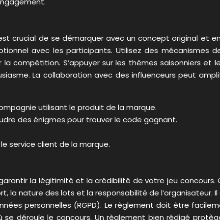
l’engagement.
t crucial de se démarquer avec un concept original et eng
émotionnel avec les participants. Utilisez des mécanismes 
er la compétition. S’appuyer sur les thèmes saisonniers e
housiasme. La collaboration avec des influenceurs peut amp
mpagnie utilisant le produit de la marque.
ésoudre des énigmes pour trouver le code gagnant.
e service client de la marque.
rantir la légitimité et la crédibilité de votre jeu concours
t, la nature des lots et la responsabilité de l’organisateur.
nées personnelles (RGPD). Le règlement doit être facileme
se déroule le concours. Un règlement bien rédigé protège à