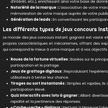
d’intérêt, etc.), enrichissant ainsi votre base de d
Notoriété de la marque :
L’association de votre marq
mémorisation de votre marque auprès de votre public 
Génération de leads :
En convertissant les participa
Les différents types de jeux concours ins
Le monde des jeux concours instant gagnant est vaste et
propres caractéristiques et mécanismes, offrant des expé
qui correspond le mieux à votre marque et à vos objectifs
Roues de la fortune virtuelles :
Basées sur le princip
participation et le partage.
Jeux de grattage digitaux :
Reproduisant l’expérienc
utilisateurs à tenter leur chance.
Tirages au sort instantanés :
Simples et rapides, il
participation élevé.
Quiz interactifs avec lots à gagner :
Alliant diverti
rapidité et la pertinence des réponses.
« Cache-cache » digitaux :
Mettant à l’épreuve l’obs