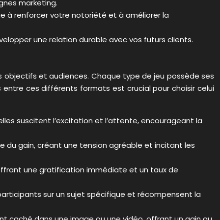
agnes marketing.
 à renforcer votre notoriété et à améliorer la
elopper une relation durable avec vos futurs clients.
s objectifs et audiences. Chaque type de jeu possède ses
tre ces différents formats est crucial pour choisir celui
elles suscitent l’excitation et l’attente, encourageant la
e du gain, créant une tension agréable et incitant les
offrant une gratification immédiate et un taux de
participants sur un sujet spécifique et récompensent la
ment caché dans une image ou une vidéo, offrant un gain au