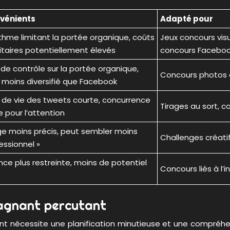
vénients
Adapté pour
ithme limitant la portée organique, coûts
Jeux concours vis
itaires potentiellement élevés
concours Facebook
de contrôle sur la portée organique,
Concours photos e
c moins diversifié que Facebook
 de vie des tweets courte, concurrence
Tirages au sort, 
 pour l’attention
ge moins précis, peut sembler moins
Challenges créati
essionnel »
nce plus restreinte, moins de potentiel
Concours liés à l’
gagnant percutant
t nécessite une planification minutieuse et une compréhens