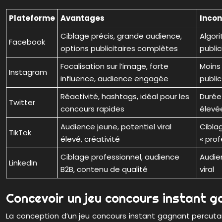
Plateforme
Avantages
Incon
Ciblage précis, grande audience,
Algor
Facebook
options publicitaires complètes
public
Focalisation sur l’image, forte
Moins 
Instagram
influence, audience engagée
publi
Réactivité, hashtags, idéal pour les
Durée
Twitter
concours rapides
élevée
Audience jeune, potentiel viral
Cibla
TikTok
élevé, créativité
« prof
Ciblage professionnel, audience
Audie
LinkedIn
B2B, contenu de qualité
viral
Concevoir un jeu concours instant 
La conception d’un jeu concours instant gagnant percutan