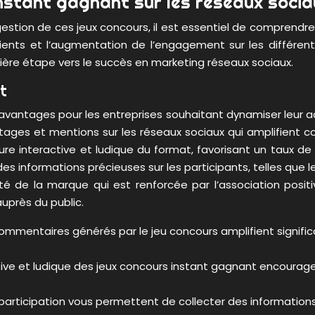
nstant gagnant sur les réseaux socia
 gestion de ces jeux concours, il est essentiel de comprend
lients et l’augmentation de l’engagement sur les différen
ière étape vers le succès en marketing réseaux sociaux.
t
vantages pour les entreprises souhaitant dynamiser leur acq
artages et mentions sur les réseaux sociaux qui amplifient
ure interactive et ludique du format, favorisant un taux de
 informations précieuses sur les participants, telles que leu
été de la marque qui est renforcée par l’association posit
uprès du public.
commentaires générés par le jeu concours amplifient signif
ive et ludique des jeux concours instant gagnant encourage l
 participation vous permettent de collecter des information